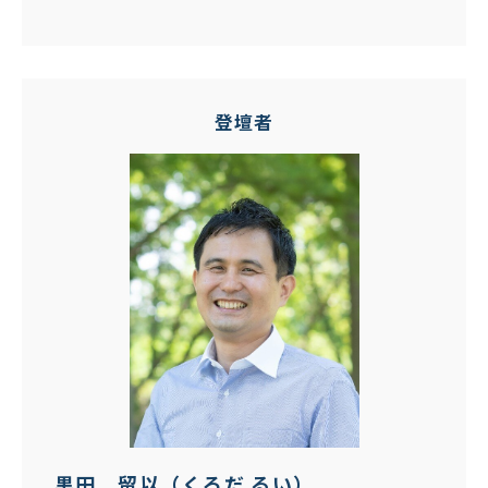
登壇者
黒田 留以（くろだ るい）