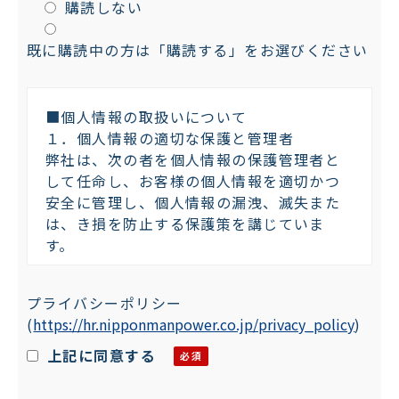
購読しない
既に購読中の方は「購読する」をお選びください
■個人情報の取扱いについて
１．個人情報の適切な保護と管理者
弊社は、次の者を個人情報の保護管理者と
して任命し、お客様の個人情報を適切かつ
安全に管理し、個人情報の漏洩、滅失また
は、き損を防止する保護策を講じていま
す。
株式会社日本マンパワー 個人情報保護管
プライバシーポリシー
理者：プライバシーマーク委員会 委員長
(
https://hr.nipponmanpower.co.jp/privacy_policy
)
〒101-0042 東京都千代田区神田東松下町
４７－１
上記に同意する
TEL：03-5294-5011 FAX：03-5294-
5015