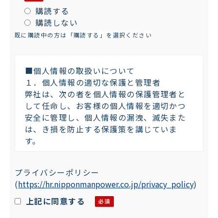
購読する
購読しない
既に購読中の方は「購読する」を選択ください
■個人情報の取扱いについて
１．個人情報の適切な保護と管理者
弊社は、次の者を個人情報の保護管理者と
して任命し、お客様の個人情報を適切かつ
安全に管理し、個人情報の漏洩、滅失また
は、き損を防止する保護策を講じていま
す。
株式会社日本マンパワー 個人情報保護管
プライバシーポリシー
理者：プライバシーマーク委員会 委員長
(
https://hr.nipponmanpower.co.jp/privacy_policy
)
〒101-0042 東京都千代田区神田東松下町
４７－１
上記に同意する
TEL：03-5294-5011 FAX：03-5294-