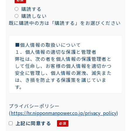
購読する
購読しない
既に購読中の方は「購読する」をお選びください
■個人情報の取扱いについて
１．個人情報の適切な保護と管理者
弊社は、次の者を個人情報の保護管理者と
して任命し、お客様の個人情報を適切かつ
安全に管理し、個人情報の漏洩、滅失また
は、き損を防止する保護策を講じていま
す。
株式会社日本マンパワー 個人情報保護管
プライバシーポリシー
理者：プライバシーマーク委員会 委員長
(
https://hr.nipponmanpower.co.jp/privacy_policy
)
〒101-0042 東京都千代田区神田東松下町
４７－１
上記に同意する
TEL：03-5294-5011 FAX：03-5294-