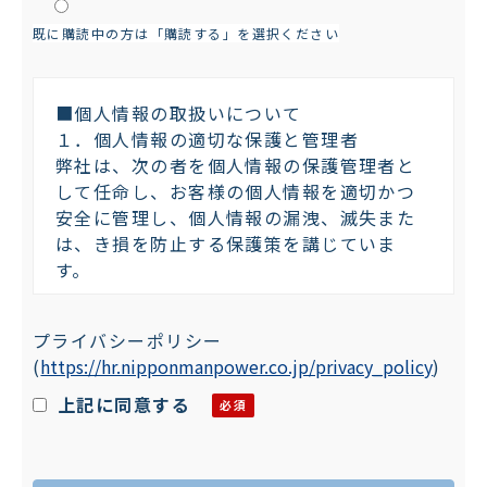
既に購読中の方は「購読する」を選択ください
■個人情報の取扱いについて
１．個人情報の適切な保護と管理者
弊社は、次の者を個人情報の保護管理者と
して任命し、お客様の個人情報を適切かつ
安全に管理し、個人情報の漏洩、滅失また
は、き損を防止する保護策を講じていま
す。
株式会社日本マンパワー 個人情報保護管
プライバシーポリシー
理者：プライバシーマーク委員会 委員長
(
https://hr.nipponmanpower.co.jp/privacy_policy
)
〒101-0042 東京都千代田区神田東松下町
４７－１
上記に同意する
TEL：03-5294-5011 FAX：03-5294-
5015
２．個人情報の利用目的