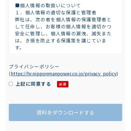
■個人情報の取扱いについて
１．個人情報の適切な保護と管理者
弊社は、次の者を個人情報の保護管理者と
して任命し、お客様の個人情報を適切かつ
安全に管理し、個人情報の漏洩、滅失また
は、き損を防止する保護策を講じていま
す。
株式会社日本マンパワー 個人情報保護管
プライバシーポリシー
理者：プライバシーマーク委員会 委員長
(
https://hr.nipponmanpower.co.jp/privacy_policy
)
〒101-0042 東京都千代田区神田東松下町
４７－１
上記に同意する
TEL：03-5294-5011 FAX：03-5294-
5015
２．個人情報の利用目的
お客様がご自身の個人情報を弊社に提供さ
れるか否かは、お客様のご判断によります
が、ご提供いただけない場合には、適切な