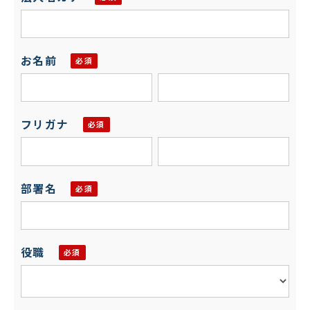
お名前
フリガナ
部署名
役職