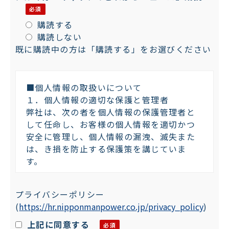
購読する
購読しない
既に購読中の方は「購読する」をお選びください
■個人情報の取扱いについて
１．個人情報の適切な保護と管理者
弊社は、次の者を個人情報の保護管理者と
して任命し、お客様の個人情報を適切かつ
安全に管理し、個人情報の漏洩、滅失また
は、き損を防止する保護策を講じていま
す。
株式会社日本マンパワー 個人情報保護管
プライバシーポリシー
理者：プライバシーマーク委員会 委員長
(
https://hr.nipponmanpower.co.jp/privacy_policy
)
〒101-0042 東京都千代田区神田東松下町
４７－１
上記に同意する