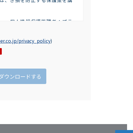
ー 個人情報保護管理者：プラ
 委員長
京都千代田区神田東松下町４７－１
r.co.jp/privacy_policy
)
 FAX：03-5294-5015
的
情報を弊社に提供されるか否か
よりますが、ご提供いただけな
ービスが提供できない場合があ
承ください。
りしたお客様の個人情報は、次
す（注）。
送およびそれに関わるご連絡
ただいた内容の返答、その他ア