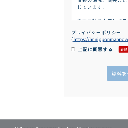
じています。
株式会社日本マンパワ
イバシーマーク委員会
プライバシーポリシー
〒101-0042 東
(
https://hr.nipponmanpowe
TEL：03-5294-5011
２．個人情報の利用目
上記に同意する
お客様がご自身の個人
は、お客様のご判断に
い場合には、適切なサ
りますので、予めご了
本フォームにてお預か
の目的に利用いたしま
お客様への連絡
該当資料のご提供（発
等）、お問い合わせい
フターサービス