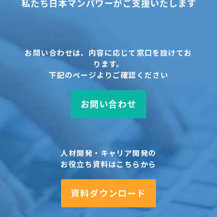
私たち日本マンパワーがご支援いたします
マガジンの配信
当社実施講座又はイベントへの協力依頼（合格体験談の
執筆、イベント出演、講座実施・運営協力等）
求人･業務委託者等の募集に関する情報提供
取得した閲覧履歴等の情報を分析して行う興味・趣向に
お問い合わせは、内容に応じて窓口を設けてお
応じた当社及び当社提携先の商品・サービス・イベント
ります。
に関する広告・ご案内
下記のページよりご確認ください
申込商品等その他当社の教育・研修などキャリア形成支
援のための商品・サービスの開発・改善
また個人の識別や特定ができない状態に加工した統計的
お問い合わせ
データを作成し調査・分析するため利用することがあり
ます。
注）上記利用目的における連絡・情報提供・ご案内等
は、個人情報のうち氏名、住所、電話・FAX番号、メー
人材開発・キャリア開発の
ルアドレスを用いて、郵送、電話、FAX又は電子メール
等電磁的方法のいずれかの方法により行います。
お役立ち資料はこちらから
３．１ 個人情報の第三者への提供
資料ダウンロード
お客様の個人情報は、以下の場合を除き、ご本人の同意
なしに第三者へ提供することはありません。