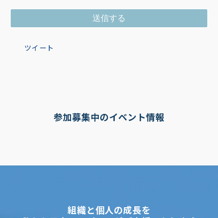
２．個人情報の利用目的
お客様がご自身の個人情報を当社に提供されるか否か
は、お客様のご判断によりますが、もしご提供されない
場合には、適切なサービスが提供できない場合がありま
すので予めご了承ください。
ツイート
本申込書によりお預かりしたお客様の個人情報及び申込
に基づくサービス提供の過程で取得したお客様の個人情
報は、次の目的に利用いたします（注）。
お客様への申込商品・サービス（以下「申込商品等」）
の内容確認など申込に関わる連絡
申込・受講管理（受講証の発行・教材の発送・代金決
参加募集中のイベント情報
済・成績管理等）及びお客様の申込商品等の利用にシス
テムを利用いただく場合におけるシステム上の認証など
利用者管理
申込商品等の提供及びサービスの実施
申込商品等の関連情報（資格試験情報・資格活用情報等
を含む）の提供その他アフターサービス
試験の合否確認のための連絡及び回答に基づくDB登録
申込商品等や教育・研修・資格に関するアンケート調査
や他の当社商品・サービス・イベントのご案内
組織と個人の成長を
メールマガジンの送信を希望された場合におけるメール