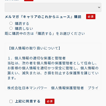
メルマガ『キャリアのこれからニュース』購読
購読する
購読しない
既に購読中の方は「購読する」をお選びください
【個人情報の取り扱いについて】
１．個人情報の適切な保護と管理者
当社は、次の者を個人情報の保護管理者として任命し、
お客様の個人情報を適切かつ安全に管理し、個人情報の
漏えい、滅失または、き損を防止する保護策を講じてい
ます。
株式会社日本マンパワー 個人情報保護管理者 プライ
バシーマーク委員会 委員長
〒101-0042 東京都千代田区神田東松下町４７－１
上記に同意する
TEL：03-5294-5011 FAX：03-5294-5015