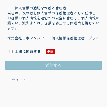
１．個人情報の適切な保護と管理者
当社は、次の者を個人情報の保護管理者として任命し、
お客様の個人情報を適切かつ安全に管理し、個人情報の
漏えい、滅失または、き損を防止する保護策を講じてい
ます。
株式会社日本マンパワー 個人情報保護管理者 プライ
バシーマーク委員会 委員長
〒101-0042 東京都千代田区神田東松下町４７－１
上記に同意する
TEL：03-5294-5011 FAX：03-5294-5015
２．個人情報の利用目的
お客様がご自身の個人情報を当社に提供されるか否か
は、お客様のご判断によりますが、もしご提供されない
場合には、適切なサービスが提供できない場合がありま
すので予めご了承ください。
ツイート
本申込書によりお預かりしたお客様の個人情報及び申込
に基づくサービス提供の過程で取得したお客様の個人情
報は、次の目的に利用いたします（注）。
お客様への申込商品・サービス（以下「申込商品等」）