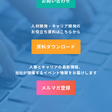
お問い合わせ
データを作成し調査・分析するため利用することがあり
ます。
注）上記利用目的における連絡・情報提供・ご案内等
は、個人情報のうち氏名、住所、電話・FAX番号、メー
人材開発・キャリア開発の
ルアドレスを用いて、郵送、電話、FAX又は電子メール
等電磁的方法のいずれかの方法により行います。
お役立ち資料はこちらから
３．１ 個人情報の第三者への提供
資料ダウンロード
お客様の個人情報は、以下の場合を除き、ご本人の同意
なしに第三者へ提供することはありません。
企業内教育制度において受講される場合において、お客
人事とキャリアの最新情報、
様の申込内容（申込書等に記入いただいた情報）、受講
当社が開催するイベント情報をお届けします
状況、成績もしくは修了状況等を書面、データを保存し
た記録媒体の直接交付又はデータ送信など電磁的方法に
より報告するために所属企業（団体）の人事・教育担当
メルマガ登録
者様に提供する場合
申込商品等が当社と提携・協力する会社（以下「提携会
社」）の実施,又は提携会社と共同開催,若しくは提携会
社の商品・サービスが一部含まれる商品・サービスであ
る場合において、提携会社がお客様の申し込みにかかる