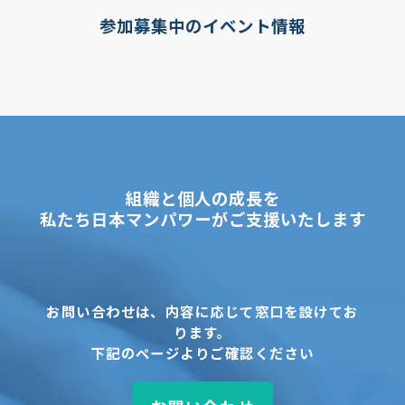
の内容確認など申込に関わる連絡
申込・受講管理（受講証の発行・教材の発送・代金決
参加募集中のイベント情報
済・成績管理等）及びお客様の申込商品等の利用にシス
テムを利用いただく場合におけるシステム上の認証など
利用者管理
申込商品等の提供及びサービスの実施
申込商品等の関連情報（資格試験情報・資格活用情報等
を含む）の提供その他アフターサービス
試験の合否確認のための連絡及び回答に基づくDB登録
申込商品等や教育・研修・資格に関するアンケート調査
や他の当社商品・サービス・イベントのご案内
組織と個人の成長を
メールマガジンの送信を希望された場合におけるメール
私たち日本マンパワーがご支援いたします
マガジンの配信
当社実施講座又はイベントへの協力依頼（合格体験談の
執筆、イベント出演、講座実施・運営協力等）
求人･業務委託者等の募集に関する情報提供
取得した閲覧履歴等の情報を分析して行う興味・趣向に
お問い合わせは、内容に応じて窓口を設けてお
応じた当社及び当社提携先の商品・サービス・イベント
ります。
に関する広告・ご案内
下記のページよりご確認ください
申込商品等その他当社の教育・研修などキャリア形成支
援のための商品・サービスの開発・改善
また個人の識別や特定ができない状態に加工した統計的