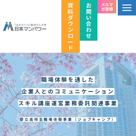
資
お
メルマ
ガ登録
料
問
ダ
い
ウ
合
ン
わ
ロ
せ
ー
ド
個人のお客様向け
法人のお客様向け
職場体験を通した
教育関係者向け
企業人とのコミュニケーション
HRフェス／イベント情報
キャリアのこれから研究所
スキル講座運営業務委託関連事業
企業情報
都立高校生職場体験事業
（ジョブキャンプ）
採用情報