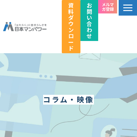
資
お
メルマ
ガ登録
料
問
ダ
い
ウ
合
ン
わ
ロ
せ
ー
ド
個人のお客様向け
法人のお客様向け
教育関係者向け
HRフェス／イベント情報
コラム・映像
キャリアのこれから研究所
企業情報
採用情報