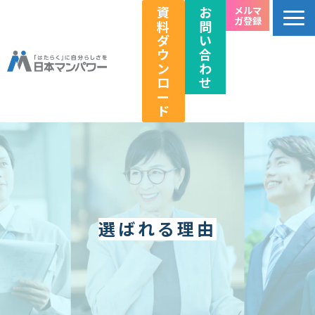
資
お
メルマ
ガ登録
料
問
ダ
い
ウ
合
ン
わ
ロ
せ
ー
ド
個人のお客様向け
法人のお客様向け
教育関係者向け
HRフェス／イベント情報
選ばれる理由
キャリアのこれから研究所
企業情報
採用情報