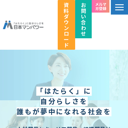
資
お
メルマ
ガ登録
料
問
ダ
い
ウ
合
ン
わ
ロ
せ
ー
ド
個人のお客様向け
法人のお客様向け
教育関係者向け
HRフェス／イベント情報
「はたらく」に
キャリアのこれから研究所
自分らしさを
企業情報
誰もが夢中になれる社会を
採用情報