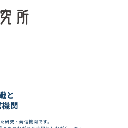
織と
信機関
した研究・発信機関です。