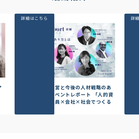
詳細はこちら
詳
ア
「人的資本経営と今後の人材戦略のあ
メ
り方とは」イベントレポート 「人的資
つ
本経営」を社員×会社×社会でつくる
の