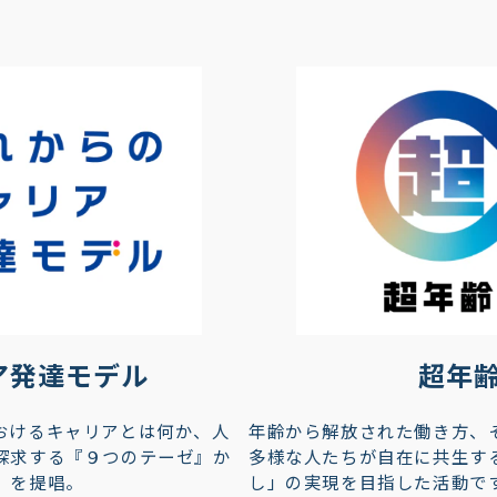
ア発達モデル
超年
おけるキャリアとは何か、人
年齢から解放された働き方、
探求する『９つのテーゼ』か
多様な人たちが自在に共生す
」を提唱。
し」の実現を目指した活動です