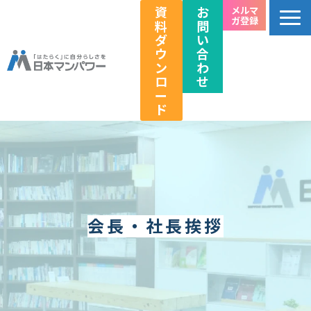
資
お
メルマ
ガ登録
料
問
ダ
い
ウ
合
ン
わ
ロ
せ
ー
ド
個人のお客様向け
法人のお客様向け
教育関係者向け
HRフェス／イベント情報
会長・社長挨拶
キャリアのこれから研究所
企業情報
採用情報