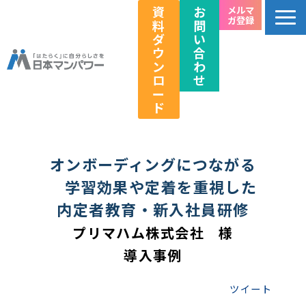
資
お
メルマ
ガ登録
料
問
ダ
い
ウ
合
ン
わ
ロ
せ
ー
ド
個人のお客様向け
法人のお客様向け
オンボーディングにつながる
教育関係者向け
　学習効果や定着を重視した
内定者教育・新入社員研修
HRフェス／イベント情報
プリマハム株式会社　様
キャリアのこれから研究所
導入事例
企業情報
採用情報
ツイート