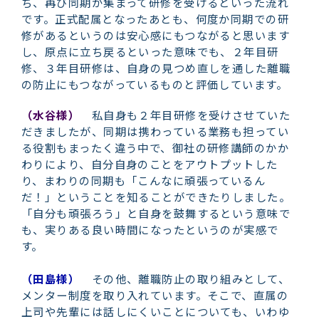
ち、再び同期が集まって研修を受けるといった流れ
です。正式配属となったあとも、何度か同期での研
修があるというのは安心感にもつながると思います
し、原点に立ち戻るといった意味でも、２年目研
修、３年目研修は、自身の見つめ直しを通した離職
の防止にもつながっているものと評価しています。
（水谷様）
私自身も２年目研修を受けさせていた
だきましたが、同期は携わっている業務も担ってい
る役割もまったく違う中で、御社の研修講師のかか
わりにより、自分自身のことをアウトプットした
り、まわりの同期も「こんなに頑張っているん
だ！」ということを知ることができたりしました。
「自分も頑張ろう」と自身を鼓舞するという意味で
も、実りある良い時間になったというのが実感で
す。
（田島様）
その他、離職防止の取り組みとして、
メンター制度を取り入れています。そこで、直属の
上司や先輩には話しにくいことについても、いわゆ