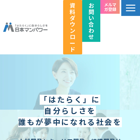
資
お
メルマ
ガ登録
料
問
ダ
い
ウ
合
ン
わ
ロ
せ
ー
ド
個人のお客様向け
法人のお客様向け
教育関係者向け
HRフェス／イベント情報
「はたらく」に
キャリアのこれから研究所
自分らしさを
企業情報
誰もが夢中になれる社会を
採用情報