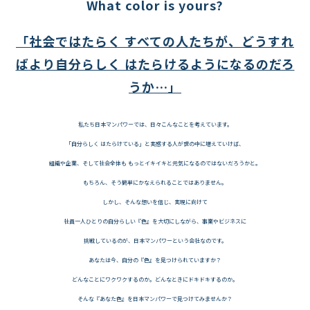
What color is yours?
「社会ではたらく すべての人たちが、どうすれ
ばより自分らしく はたらけるようになるのだろ
うか…」
私たち日本マンパワーでは、日々こんなことを考えています。
「自分らしく はたらけている」と実感する人が世の中に増えていけば、
組織や企業、そして社会全体も もっとイキイキと元気になるのではないだろうかと。
もちろん、そう簡単にかなえられることではありません。
しかし、そんな想いを信じ、実現に向けて
社員一人ひとりの自分らしい『色』を大切にしながら、事業やビジネスに
挑戦しているのが、日本マンパワーという会社なのです。
あなたは今、自分の『色』を見つけられていますか？
どんなことにワクワクするのか。どんなときにドキドキするのか。
そんな『あなた色』を日本マンパワーで見つけてみませんか？