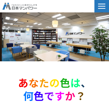
個人のお客様向け
法人のお客様向け
教育関係者向け
HRフェス／イベント情報
キャリアのこれから研究所
企業情報
採用情報
あ
な
た
の
色
は
、
何
色
で
す
か
？