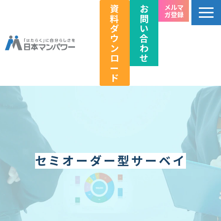
資
お
メルマ
ガ登録
料
問
ダ
い
ウ
合
ン
わ
ロ
せ
ー
ド
個人のお客様向け
法人のお客様向け
教育関係者向け
HRフェス／イベント情報
セミオーダー型サーベイ
キャリアのこれから研究所
企業情報
採用情報