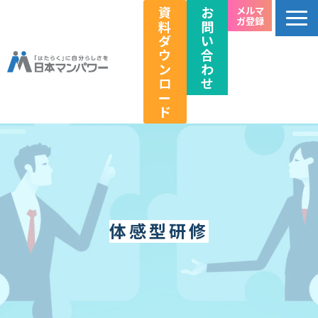
資
お
メルマ
ガ登録
料
問
ダ
い
ウ
合
ン
わ
ロ
せ
ー
ド
個人のお客様向け
法人のお客様向け
教育関係者向け
HRフェス／イベント情報
体感型研修
キャリアのこれから研究所
企業情報
採用情報