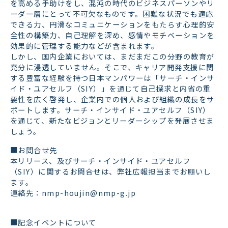
を高める手助けをし、混沌の時代のビジネスパーソンやリ
ーダー層にとって不可欠なものです。困難な状況でも適応
できる力、円滑なコミュニケーションをもたらす心理的安
全性の構築力、自己理解を深め、感情やモチベーションを
効果的に管理する能力などが含まれます。
しかし、国内企業においては、まだまだこの分野の教育が
充分に浸透していません。そこで、キャリア開発支援に関
する豊富な経験を持つ日本マンパワーは「サーチ・インサ
イド・ユアセルフ（SIY）」を通じて自己探求と内省の重
要性を広く啓発し、企業内での個人および組織の成長をサ
ポートします。サーチ・インサイド・ユアセルフ（SIY）
を通じて、新たなビジョンとリーダーシップを発展させま
しょう。
■お問合せ先
本リリース、及びサーチ・インサイド・ユアセルフ
（SIY）に関するお問合せは、弊社広報担当までお願いし
ます。
連絡先：nmp-houjin@nmp-g.jp
■記念イベントについて