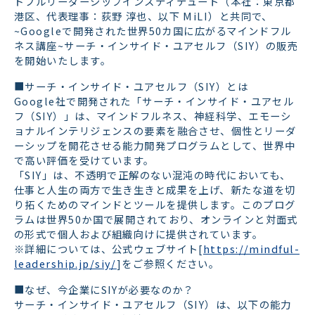
ドフルリーダーシップインスティテュート（本社：東京都
港区、代表理事：荻野 淳也、以下 MiLI）と共同で、
~Googleで開発された世界50カ国に広がるマインドフル
ネス講座~サーチ・インサイド・ユアセルフ（SIY）の販売
を開始いたします。
■サーチ・インサイド・ユアセルフ（SIY）とは
Google社で開発された「サーチ・インサイド・ユアセル
フ（SIY）」は、マインドフルネス、神経科学、エモーシ
ョナルインテリジェンスの要素を融合させ、個性とリーダ
ーシップを開花させる能力開発プログラムとして、世界中
で高い評価を受けています。
「SIY」は、不透明で正解のない混沌の時代においても、
仕事と人生の両方で生き生きと成果を上げ、新たな道を切
り拓くためのマインドとツールを提供します。このプログ
ラムは世界50か国で展開されており、オンラインと対面式
の形式で個人および組織向けに提供されています。
※詳細については、公式ウェブサイト[
https://mindful-
leadership.jp/siy/
]をご参照ください。
■なぜ、今企業にSIYが必要なのか？
サーチ・インサイド・ユアセルフ（SIY）は、以下の能力