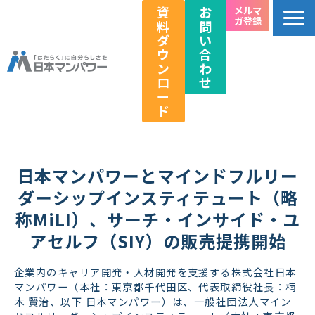
資
お
メルマ
ガ登録
料
問
ダ
い
ウ
合
ン
わ
ロ
せ
ー
ド
個人のお客様向け
法人のお客様向け
日本マンパワーとマインドフルリー
教育関係者向け
ダーシップインスティテュート（略
HRフェス／イベント情報
称MiLI）、サーチ・インサイド・ユ
アセルフ（SIY）の販売提携開始
キャリアのこれから研究所
企業情報
企業内のキャリア開発・人材開発を支援する株式会社日本
マンパワー（本社：東京都千代田区、代表取締役社長：楠
採用情報
木 賢治、以下 日本マンパワー）は、一般社団法人マイン