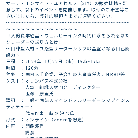
サーチ・インサイド・ユアセルフ（SIY）の販売提携を記
念して、以下のイベントを開催します。取材のご希望等ご
ざいましたら、弊社広報担当までご連絡ください。
～～～～～～～～～～～～～～～～～～～～～～～～～～
～～～～～～～～～～～～～～～
「人的資本経営・ウェルビーイング時代に求められる新た
なリーダーのあり方とは」
～自律型人材・共感型リーダーシップの基盤となる自己認
識力～
日程 ：2023年11月22日（水）15時~17時
時間 ：120分
対象 ：国内大手企業、子会社の人事責任者、HRBP等
ゲスト：オリンパス株式会社
人事 組織人材開発 ディレクター
玉澤 康至氏
講師 ：一般社団法人マインドフルリーダーシップインス
ティテュート
代表理事 荻野 淳也氏
形式 ：オンライン（zoomを想定）
内容 ：開催趣旨
講演