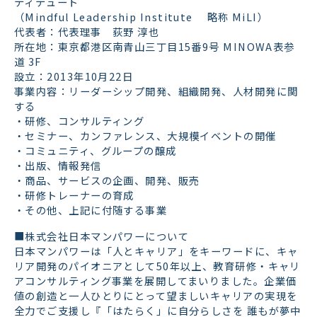
ティテュート
（Mindful Leadership Institute 略称 MiLI）
代表者：代表理事 荻野 淳也
所在地：東京都港区南青山三丁目15番9号 MINOWA表参
道 3F
設立：2013年10月22日
事業内容：リーダーシップ開発、組織開発、人材開発に関
する
・研修、コンサルティング
・セミナー、カンファレンス、大規模イベントの開催
・コミュニティ、グループの醸成
・出版、情報発信
・商品、サービスの企画、開発、販売
・研修トレーナーの育成
・その他、上記に付随する事業
■株式会社日本マンパワーについて
日本マンパワーは「人とキャリア」をキーワードに、キャ
リア開発のパイオニアとして50年以上、教育研修・キャリ
アコンサルティング事業を展開してまいりました。企業価
値の創造と一人ひとりにとって望ましいキャリアの実現を
全力でご支援し『「はたらく」に自分らしさを 誰もが夢中