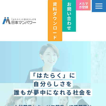
資
お
メルマ
ガ登録
料
問
ダ
い
ウ
合
ン
わ
ロ
せ
ー
ド
個人のお客様向け
法人のお客様向け
教育関係者向け
HRフェス／イベント情報
「はたらく」に
キャリアのこれから研究所
自分らしさを
企業情報
誰もが夢中になれる社会を
採用情報