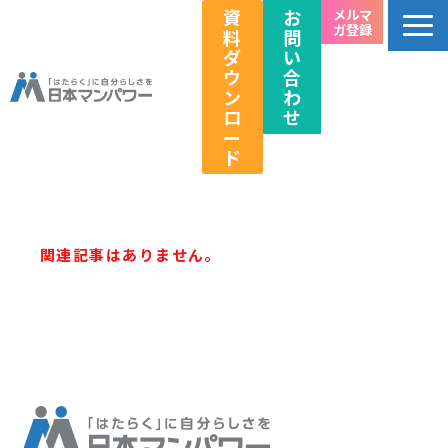
資
お
メルマ
ガ登録
料
問
ダ
い
ウ
合
ン
わ
ロ
せ
ー
ド
個人のお客様向け
法人のお客様向け
関連記事はありません。
教育関係者向け
HRフェス／イベント情報
キャリアのこれから研究所
企業情報
採用情報