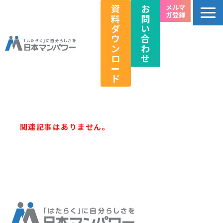
資
お
メルマ
ガ登録
料
問
ダ
い
ウ
合
ン
わ
ロ
せ
ー
ド
個人のお客様向け
法人のお客様向け
関連記事はありません。
教育関係者向け
HRフェス／イベント情報
キャリアのこれから研究所
企業情報
採用情報