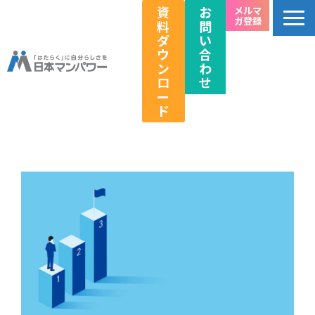
資
お
メルマ
ガ登録
料
問
ダ
い
ウ
合
ン
わ
ロ
せ
ー
ド
個人のお客様向け
法人のお客様向け
教育関係者向け
HRフェス／イベント情報
キャリアのこれから研究所
企業情報
採用情報