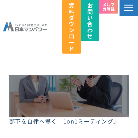
資
お
メルマ
ガ登録
料
問
ダ
い
ウ
合
ン
わ
ロ
せ
ー
ド
個人のお客様向け
法人のお客様向け
教育関係者向け
HRフェス／イベント情報
キャリアのこれから研究所
企業情報
部下を自律へ導く「1on1ミーティング」
採用情報