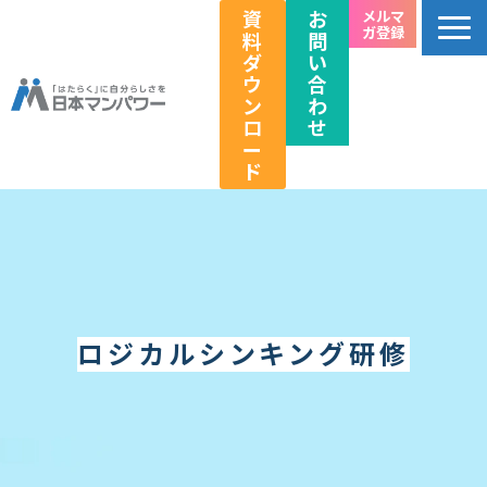
資
お
メルマ
ガ登録
料
問
ダ
い
ウ
合
ン
わ
ロ
せ
ー
ド
個人のお客様向け
法人のお客様向け
教育関係者向け
HRフェス／イベント情報
ロジカルシンキング研修
キャリアのこれから研究所
企業情報
採用情報