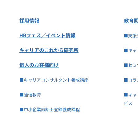
採用情報
教育
HRフェス／イベント情報
■支援
キャリアのこれから研究所
■キャ
個人のお客様向け
■セミ
■キャリアコンサルタント養成講座
■コラ
■通信教育
■キャ
ビス
■中小企業診断士登録養成課程