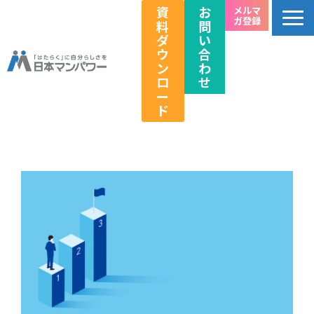
資
お
メルマ
ガ登録
料
問
ダ
い
ウ
合
ン
わ
ロ
せ
ー
ド
個人のお客様向け
法人のお客様向け
教育関係者向け
HRフェス／イベント情報
キャリアのこれから研究所
企業情報
採用情報