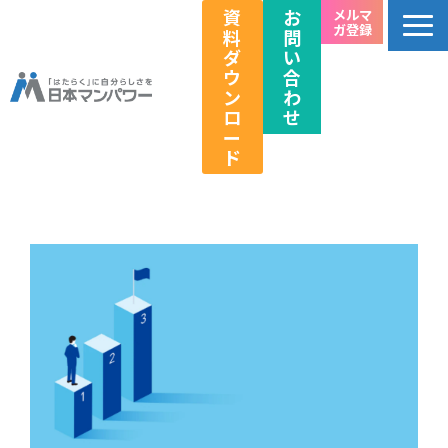
資
お
メルマ
ガ登録
料
問
ダ
い
ウ
合
ン
わ
ロ
せ
ー
ド
個人のお客様向け
法人のお客様向け
教育関係者向け
HRフェス／イベント情報
キャリアのこれから研究所
企業情報
採用情報