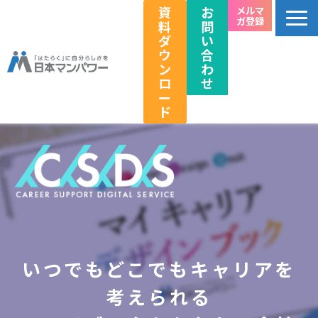
資
お
メルマ
ガ登録
料
問
ダ
い
ウ
合
ン
わ
ロ
せ
ー
ド
個人のお客様向け
法人のお客様向け
教育関係者向け
HRフェス／イベント情報
キャリアのこれから研究所
いつでもどこでもキャリアを
企業情報
採用情報
考えられる