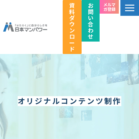
資
お
メルマ
ガ登録
料
問
ダ
い
ウ
合
ン
わ
ロ
せ
ー
ド
個人のお客様向け
法人のお客様向け
教育関係者向け
HRフェス／イベント情報
オリジナルコンテンツ制作
キャリアのこれから研究所
企業情報
採用情報