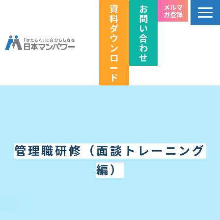
資
お
メルマ
ガ登録
料
問
ダ
い
ウ
合
ン
わ
ロ
せ
ー
ド
個人のお客様向け
法人のお客様向け
教育関係者向け
管理職研修（面談トレーニング
HRフェス／イベント情報
キャリアのこれから研究所
編）
企業情報
採用情報