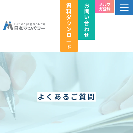
資
お
メルマ
ガ登録
料
問
ダ
い
ウ
合
ン
わ
ロ
せ
ー
ド
個人のお客様向け
法人のお客様向け
教育関係者向け
HRフェス／イベント情報
よくあるご質問
キャリアのこれから研究所
企業情報
採用情報