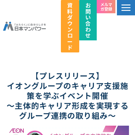
資
お
メルマ
ガ登録
料
問
ダ
い
ウ
合
ン
わ
ロ
せ
ー
ド
個人のお客様向け
法人のお客様向け
【プレスリリース】
教育関係者向け
イオングループのキャリア支援施
HRフェス／イベント情報
策を学ぶイベント開催
キャリアのこれから研究所
～主体的キャリア形成を実現する
企業情報
グループ連携の取り組み～
採用情報