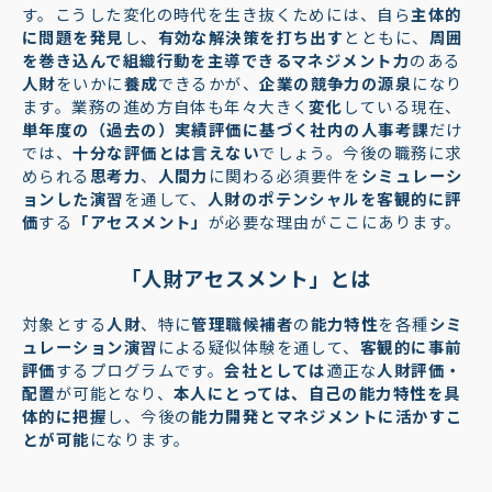
す。こうした変化の時代を生き抜くためには、自ら
主体的
に問題を発見
し、
有効な解決策を打ち出す
とともに、
周囲
を巻き込んで組織行動を主導できるマネジメント力
のある
人財
をいかに
養成
できるかが、
企業の競争力の源泉
になり
ます。業務の進め方自体も年々大きく
変化
している現在、
単年度の（過去の）実績評価に基づく社内の人事考課
だけ
では、
十分な評価とは言えない
でしょう。今後の職務に求
められる
思考力
、
人間力
に関わる必須要件を
シミュレーシ
ョンした演習
を通して、
人財のポテンシャルを客観的に評
価
する
「アセスメント」
が必要な理由がここにあります。
「人財アセスメント」とは
対象とする
人財
、特に
管理職候補者
の
能力特性
を各種
シミ
ュレーション演習
による疑似体験を通して、
客観的に事前
評価
するプログラムです。
会社としては
適正な
人財評価・
配置
が可能となり、
本人にとっては、自己の能力特性を具
体的に把握
し、今後の
能力開発とマネジメントに活かすこ
とが可能
になります。