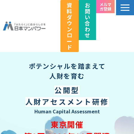
資
お
メルマ
ガ登録
料
問
ダ
い
ウ
合
ン
わ
ロ
せ
ー
ド
個人のお客様向け
ポテンシャルを踏まえて
法人のお客様向け
人財を育む
教育関係者向け
公開型
HRフェス／イベント情報
人財アセスメント研修
キャリアのこれから研究所
Human Capital Assessment
企業情報
東京開催
採用情報