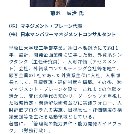
菊池　誠治 氏
（株）マネジメント・ブレーン代表
（株）日本マンパワーマネジメントコンサルタント
早稲田大学理工学部卒業。㈱日本製鋼所にて約11
年、設計、開発企画業務に従事した後、外資系シン
クタンク（主任研究員）、人財評価（アセスメン
ト）会社、外資系コンサルティング会社等を経て、
顧客企業の1社であった外資系生保に入社。人事部
長として、目標管理・評価制度を構築。その後、㈱
マネジメント・ブレーンを設立。これまでの体験を
活かし、変化の時代の知的リーダーシップを重視し
た戦略策定・問題解決研修並びに実践フォロー、人
財評価プログラムの実施、目標管理・評価制度の構
築支援等を主たる活動領域としている。
著書に、「管理職の能力要件・能力開発ガイドブッ
ク」（労務行政）。