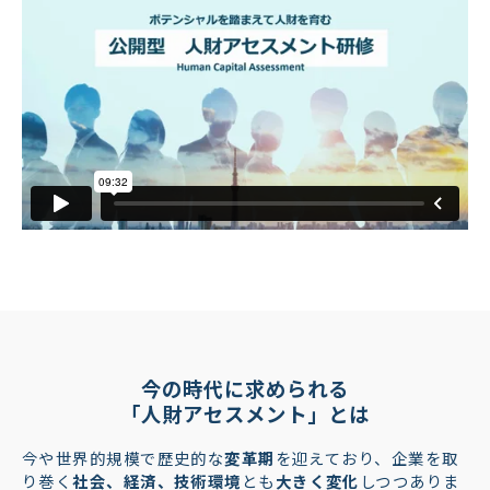
今の時代に求められる
「人財アセスメント」とは
今や世界的規模で歴史的な
変革期
を迎えており、企業を取
り巻く
社会、経済、技術環境
とも
大きく変化
しつつありま