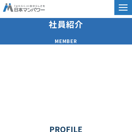
個人のお客様向け
社員紹介
法人のお客様向け
MEMBER
教育関係者向け
HRフェス／イベント情報
キャリアのこれから研究所
企業情報
採用情報
PROFILE