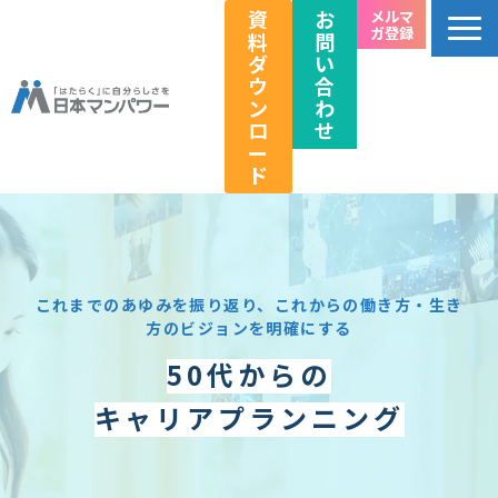
資
お
メルマ
ガ登録
料
問
ダ
い
ウ
合
ン
わ
ロ
せ
ー
ド
個人のお客様向け
法人のお客様向け
教育関係者向け
これまでのあゆみを振り返り、これからの働き方・生き
方のビジョンを明確にする
HRフェス／イベント情報
50代からの
キャリアのこれから研究所
キャリアプランニング
企業情報
採用情報