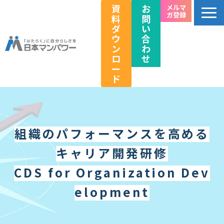
資
お
メルマ
ガ登録
料
問
ダ
い
ウ
合
ン
わ
ロ
せ
ー
ド
個人のお客様向け
法人のお客様向け
組織のパフォーマンスを高める
教育関係者向け
キャリア開発研修
HRフェス／イベント情報
キャリアのこれから研究所
CDS for Organization Dev
企業情報
elopment
採用情報