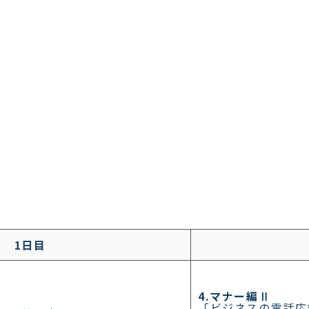
1日目
4.マナー編Ⅱ
「ビジネスの電話応