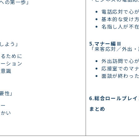
への第一歩」
電話応対で心
基本的な受け
名指し人が不
5.マナー編Ⅲ
しよう」
「来客応対／外出・
めるために
外出訪問で心
ケーション
応接室でのマ
な意識
面談が終わっ
要性」
6.総合ロールプレ
ナー
まとめ
づかい