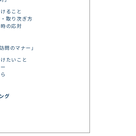
がけること
方・取り次ぎ方
在時の応対
訪問のマナー」
がけたいこと
ナー
たら
イング