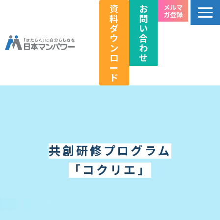
資
お
メルマ
ガ登録
料
問
ダ
い
ウ
合
ン
わ
ロ
せ
ー
ド
個人のお客様向け
法人のお客様向け
教育関係者向け
共創研修プログラム
HRフェス／イベント情報
キャリアのこれから研究所
「コクリエ」
企業情報
採用情報