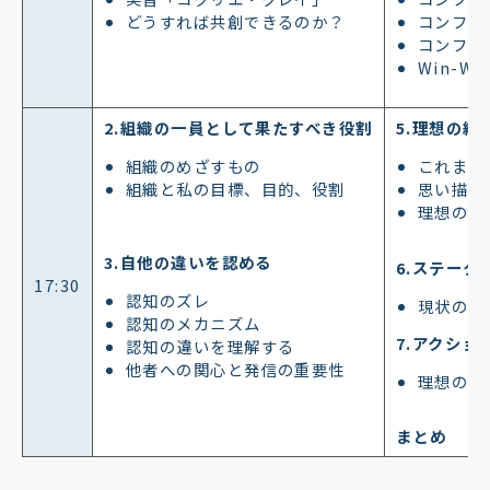
どうすれば共創できるのか？
コンフリ
コンフリ
Win-Wi
2.組織の一員として果たすべき役割
5.理想の組
組織のめざすもの
これまで
組織と私の目標、目的、役割
思い描く
理想の組
3.自他の違いを認める
6.ステーク
17:30
認知のズレ
現状の人
認知のメカニズム
7.アクショ
認知の違いを理解する
他者への関心と発信の重要性
理想の組
まとめ