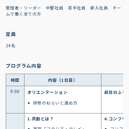
管理者・リーダー 中堅社員 若手社員 新入社員 チー
ムで働く全ての方
定員
24名
プログラム内容
時間
内容（1日目）
9:00
オリエンテーション
前日のふり
研修のねらいと進め方
1.共創とは？
4.コンフリ
実習「コクリエ・クレイ」
コンフリ