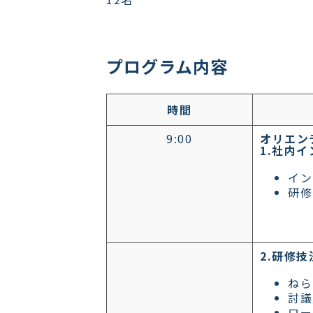
プログラム内容
時間
9:00
オリエン
1.社内
イン
研修
2.研修
ねら
討議
ロー