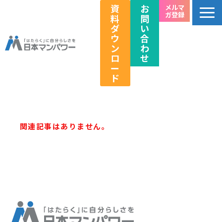
資
お
メルマ
ガ登録
料
問
ダ
い
ウ
合
ン
わ
ロ
せ
ー
ド
個人のお客様向け
法人のお客様向け
関連記事はありません。
教育関係者向け
HRフェス／イベント情報
キャリアのこれから研究所
企業情報
採用情報