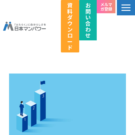
資
お
メルマ
ガ登録
料
問
ダ
い
ウ
合
ン
わ
ロ
せ
ー
ド
個人のお客様向け
法人のお客様向け
教育関係者向け
HRフェス／イベント情報
キャリアのこれから研究所
企業情報
採用情報