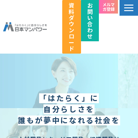
資
お
メルマ
ガ登録
料
問
ダ
い
ウ
合
ン
わ
ロ
せ
ー
ド
個人のお客様向け
法人のお客様向け
教育関係者向け
HRフェス／イベント情報
「はたらく」に
キャリアのこれから研究所
自分らしさを
企業情報
誰もが夢中になれる社会を
採用情報